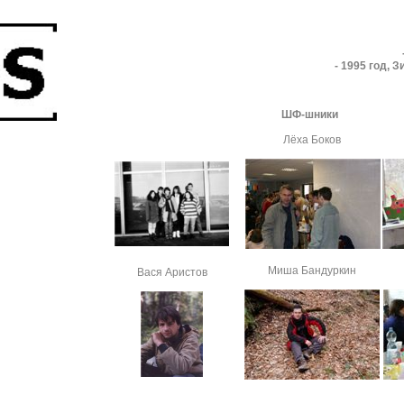
- 1995 год, 
ШФ-шники
Лёха Боков
Миша Бандуркин
Вася Аристов