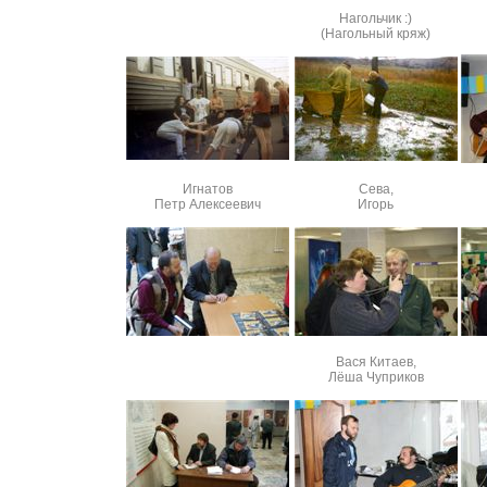
Нагольчик :)
(Нагольный кряж)
Игнатов
Сева,
Петр Алексеевич
Игорь
Вася Китаев,
Лёша Чуприков