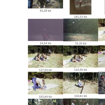
93,28 kb
181,53 kb
24,54 kb
76,35 kb
122,55 kb
127,04 kb
118,61 kb
103,64 kb