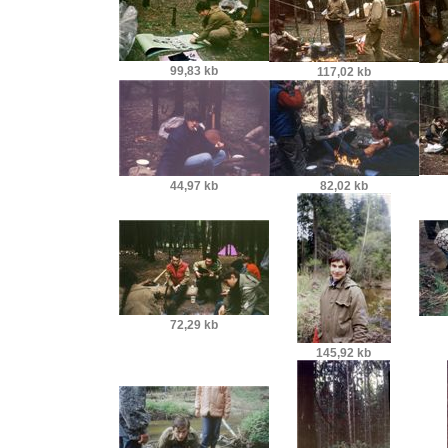
99,83 kb
117,02 kb
44,97 kb
82,02 kb
72,29 kb
145,92 kb