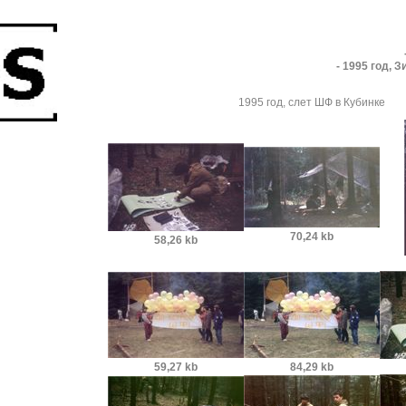
- 1995 год, 
1995 год, слет ШФ в Кубинке
70,24 kb
58,26 kb
59,27 kb
84,29 kb