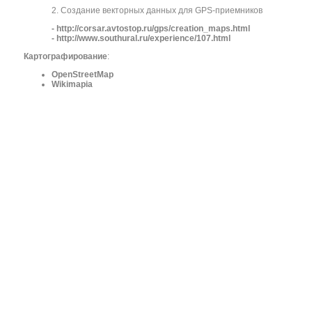
2. Создание векторных данных для GPS-приемников
- http://corsar.avtostop.ru/gps/creation_maps.html
- http://www.southural.ru/experience/107.html
Картографирование
:
OpenStreetMap
Wikimapia