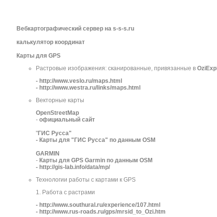
Вебкартографический сервер на s-s-s.ru
калькулятор координат
Карты для GPS
Растровые изображения: сканированные, привязанные в
OziExp
- http://www.veslo.ru/maps.html
- http://www.westra.ru/links/maps.html
Векторные карты
OpenStreetMap
-
официальный сайт
"
ГИС Русса"
- Карты для "ГИС Русса" по данным OSM
GARMIN
-
Карты для GPS Garmin по данным OSM
- http://gis-lab.info/data/mp/
Технологии работы с картами к GPS
1. Работа с растрами
- http://www.southural.ru/experience/107.html
- http://www.rus-roads.ru/gps/mrsid_to_Ozi.htm