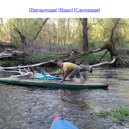
[Предыдущая]
[Назад]
[Следующая]