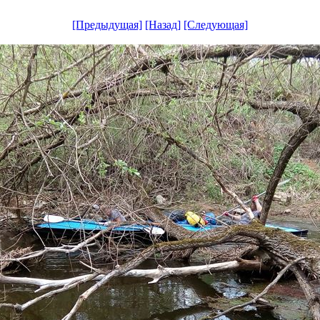
[Предыдущая]
[Назад]
[Следующая]