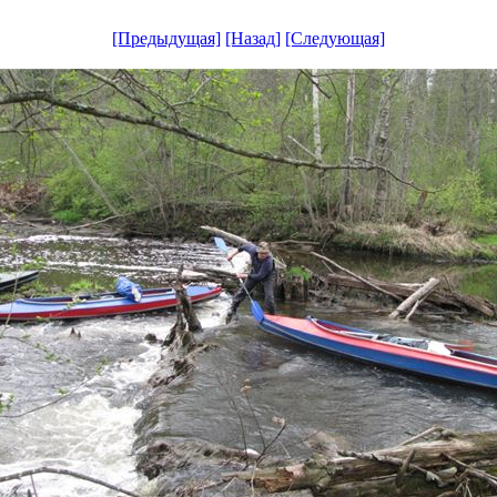
[Предыдущая]
[Назад]
[Следующая]